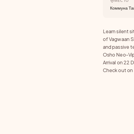
МЕСТО
Коммуна Та
Learn silent 
of Vagwaan Sh
and passive t
Osho Neo-Vip
Arrival on 22
Check out on