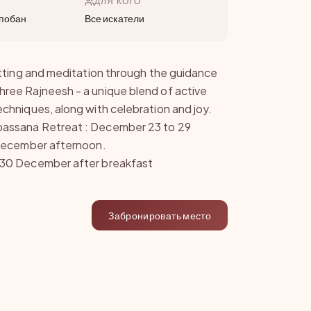
ДЛЯ КОГО
побан
Все искатели
sitting and meditation through the guidance
ree Rajneesh - a unique blend of active
echniques, along with celebration and joy.
assana Retreat : December 23 to 29
 December afternoon.
 30 December after breakfast
Забронировать место