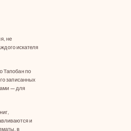
я, не
аждого искателя
о Тапобан по
его записанных
ками — для
ниг,
авливаются и
лматы, в