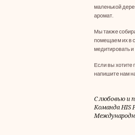
маленькой дерев
аромат.
Мы также собир
помещаем их в с
медитировать и 
Если вы хотите 
напишите нам н
С любовью и 
Команда HIS P
Международн