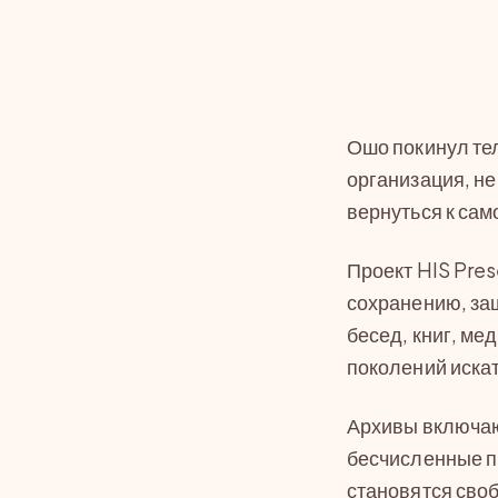
Ошо покинул тело
организация, не
вернуться к сам
Проект HIS Pre
сохранению, за
бесед, книг, ме
поколений искат
Архивы включают
бесчисленные п
становятся своб