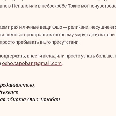
не в Непале или в небоскрёбе Токио мог почувствова
аем прах и личные вещи Ошо — реликвии, несущие ег
вященные пространства по всему миру, где искатели 
просто пребывать в Его присутствии.
поддержать, внести вклад или просто узнать больше,
а
osho.tapoban@gmail.com
.
преданностью,
resence
ая община Ошо Тапобан