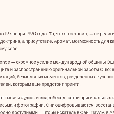
 19 января 1990 года. То, что он оставил, — не религи
 доктрина, а присутствие. Аромат. Возможность для к
ому себе.
sence — скромное усилие международной общины Ош
щите и распространению оригинальной работы Ошо: 
дитаций, безмолвных моментов, разделённых с учени
елей, которым ещё предстоит прийти.
 тысячи аудио- и видеобесед, сотни оригинальных к
исьма и фотографии. Они оцифровываются, восстан
одно доступными — чтобы искатель в Сан-Паулу, в А